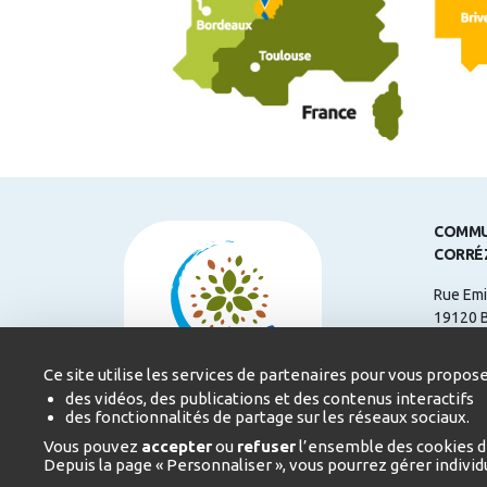
COMMU
CORRÉ
Rue Emi
19120 
Télépho
Ce site utilise les services de partenaires pour vous propose
Courriel
des vidéos, des publications et des contenus interactifs
des fonctionnalités de partage sur les réseaux sociaux.
Heures 
Vous pouvez
accepter
ou
refuser
l’ensemble des cookies d
du Lund
Depuis la page « Personnaliser », vous pourrez gérer indivi
17h