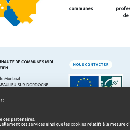
communes
profe
de
NAUTE DE COMMUNES MIDI
NOUS CONTACTER
ZIEN
le Monbrial
BEAULIEU-SUR-DORDOGNE
ne: 05 55 84 31 00
r :
 :
contact@midicorrezien.com
d'ouverture:
e ces partenaires.
i au Jeudi de 9h à 12h et de 14h à
duellement ces services ainsi que les cookies relatifs à la mesure