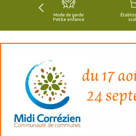
d'emploi
Mode de garde
Établi
Petite enfance
sco