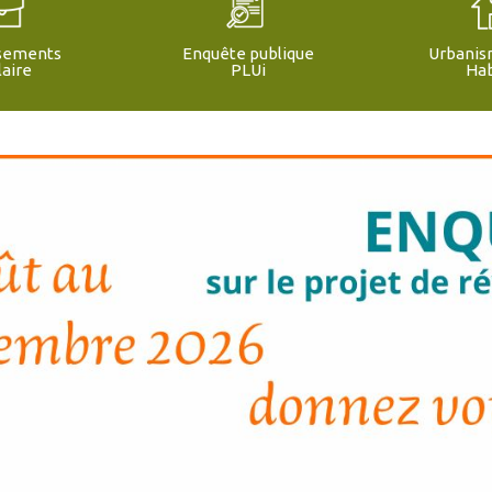
ssements
Enquête publique
Urbanis
laire
PLUi
Hab