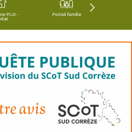
me PLUI -
Portail famille
Offres 
itat