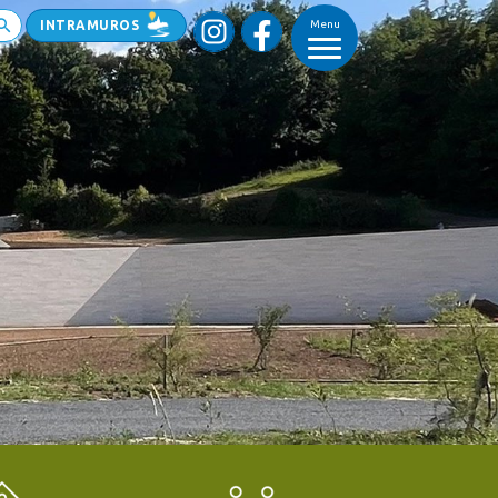
INTRAMUROS
Menu
_
_
_