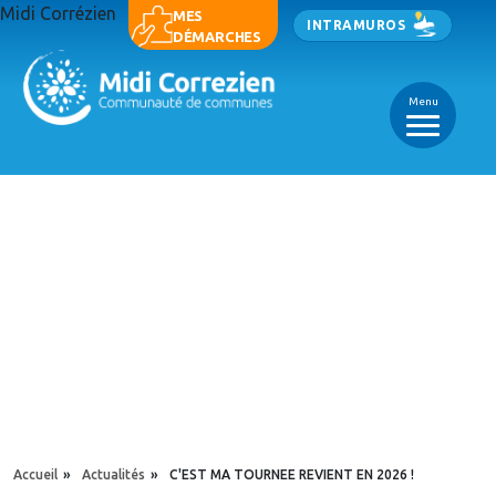
Aller au contenu principal
Midi Corrézien
Panneau de gestion des cookies
MES
INTRAMUROS
DÉMARCHES
Menu
_
_
_
YOU ARE HERE
Accueil
»
Actualités
»
C'EST MA TOURNEE REVIENT EN 2026 !