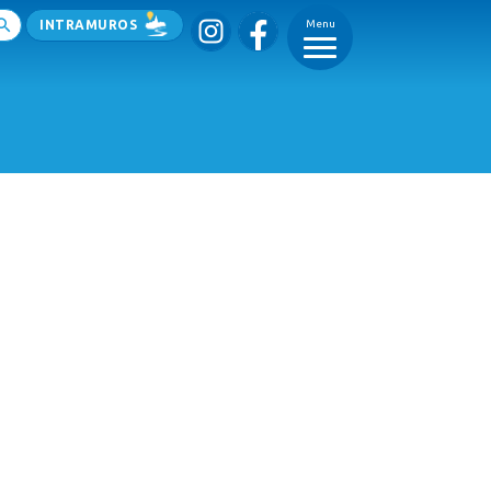
INTRAMUROS
Menu
_
_
_