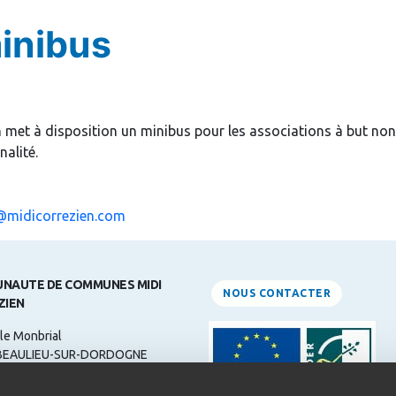
inibus
à disposition un minibus pour les associations à but non-lucra
nalité.
@midicorrezien.com
NAUTE DE COMMUNES MIDI
NOUS CONTACTER
ZIEN
le Monbrial
BEAULIEU-SUR-DORDOGNE
ne: 05 55 84 31 00