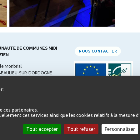
NAUTE DE COMMUNES MIDI
NOUS CONTACTER
ZIEN
le Monbrial
BEAULIEU-SUR-DORDOGNE
ne: 05 55 84 31 00
r :
 :
contact@midicorrezien.com
d'ouverture:
e ces partenaires.
i au Jeudi de 9h à 12h et de 14h à
duellement ces services ainsi que les cookies relatifs à la mesure
redi de 9h à 12h et de 14h à 16h
Tout accepter
Tout refuser
Personnaliser