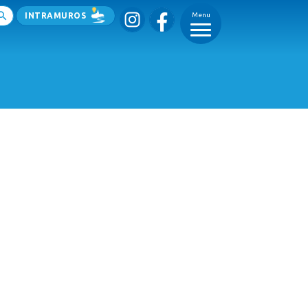
INTRAMUROS
Menu
_
_
_