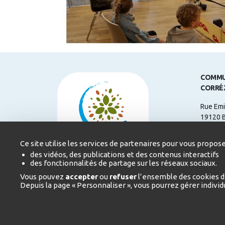
COMMU
CORRÉ
Rue Emi
19120 
Télépho
Ce site utilise les services de partenaires pour vous propose
Courriel
des vidéos, des publications et des contenus interactifs
des fonctionnalités de partage sur les réseaux sociaux.
Heures 
Vous pouvez
accepter
ou
refuser
l’ensemble des cookies d
du Lund
Depuis la page « Personnaliser », vous pourrez gérer indivi
17h
Le Vend