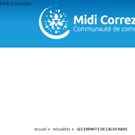
Aller au contenu principal
Midi Corrézien
Panneau de gestion des cookies
YOU ARE HERE
Accueil
»
Actualités
»
LES ENFANTS DE L'ALSH RAVIS