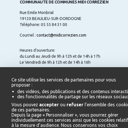
COMMUNAUTE DE COMMUNES MIDI CORRÉZIEN
Rue Emile Monbrial
19120 BEAULIEU-SUR-DORDOGNE
Téléphone: 05 55 84 31 00
Courriel :
contact@midicorrezien.com
Heures d'ouverture:
du Lundi au Jeudi de 9h à 12h et de 14h à 17h
Le Vendredi de 9h à 12h et de 14h à 16h
Ce site utilise les services de partenaires pour vous
proposer :
NOUS CONTACTER
des vidéos, des publications et des contenus interacti
des fonctionnalités de partage sur les réseaux sociau
Vous pouvez
accepter
ou
refuser
l’ensemble des cooki
de ces partenaires.
Depuis la page « Personnaliser », vous pourrez gérer
Mentions légales
individuellement ces services ainsi que les cookies relati
à la mesure d’audience. Nous conservons vos choix
ESPACE ÉLUS / AGENTS