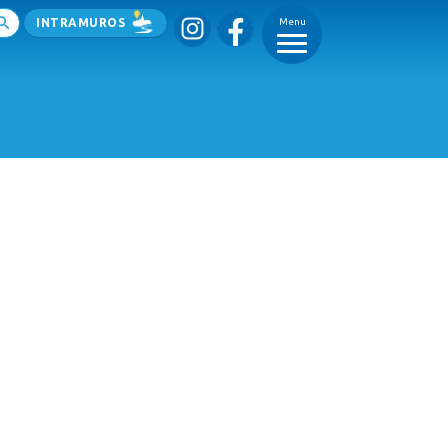
INTRAMUROS
Menu
_
_
_