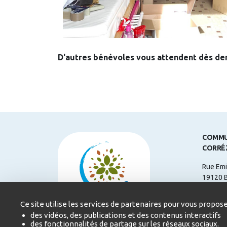
D'autres bénévoles vous attendent dès dem
COMMU
CORRÉ
Rue Emi
19120 
Télépho
Ce site utilise les services de partenaires pour vous propose
Courriel
des vidéos, des publications et des contenus interactifs
des fonctionnalités de partage sur les réseaux sociaux.