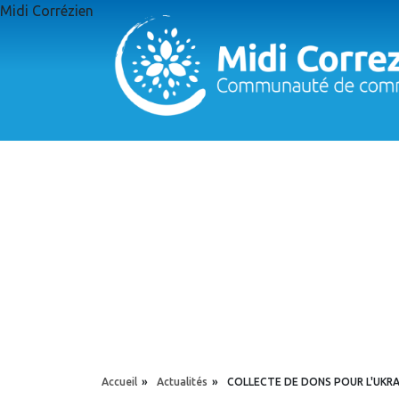
Aller au contenu principal
Midi Corrézien
Panneau de gestion des cookies
YOU ARE HERE
Accueil
»
Actualités
»
COLLECTE DE DONS POUR L'UKRA