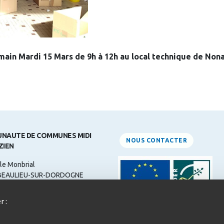
ain Mardi 15 Mars de 9h à 12h au local technique de Nonar
NAUTE DE COMMUNES MIDI
NOUS CONTACTER
ZIEN
le Monbrial
BEAULIEU-SUR-DORDOGNE
ne: 05 55 84 31 00
r :
 :
contact@midicorrezien.com