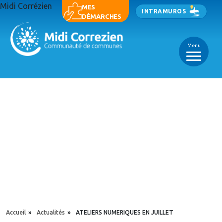
Aller au contenu principal
Midi Corrézien
Panneau de gestion des cookies
MES
INTRAMUROS
DÉMARCHES
Menu
_
_
_
YOU ARE HERE
Accueil
»
Actualités
»
ATELIERS NUMERIQUES EN JUILLET